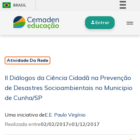
BRASIL
Simplifique!
Entrar
Comunica BR
Participe
Acesso à informação
Legislação
Atividade Da Rede
Canais
II Diálogos da Ciência Cidadã na Prevenção
de Desastres Socioambientais no Municipio
de Cunha/SP
Uma iniciativa de
E.E. Paulo Virgínio
Realizada entre
02/02/2017
e
01/12/2017