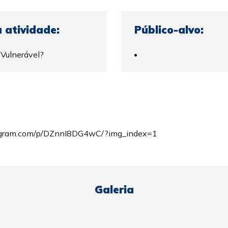
 atividade:
Público-alvo:
 Vulnerável?
agram.com/p/DZnnI8DG4wC/?img_index=1
Galeria