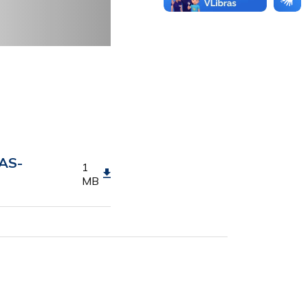
AS-
1
MB