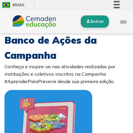
BRASIL
Simplifique!
Entrar
Comunica BR
Participe
Banco de Ações da
Acesso à informação
Legislação
Campanha
Canais
Conheça e inspire-se nas atividades realizadas por
instituições e coletivos inscritos na Campanha
#AprenderParaPrevenir desde sua primeira edição.