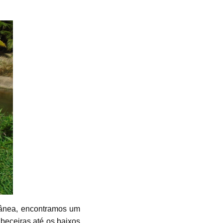
rânea, encontramos um
eceiras até os baixos