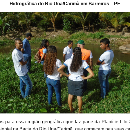
Hidrográfica do Rio Una/Carimã em Barreiros – PE
 para essa região geográfica que faz parte da Planície
Lito
mbiental na Bacia do Rio Una/Carimã,
que começam nas suas cab