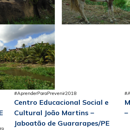
#AprenderParaPrevenir2018
#A
Centro Educacional Social e
M
E
Cultural João Martins –
–
Jaboatão de Guararapes/PE
ro