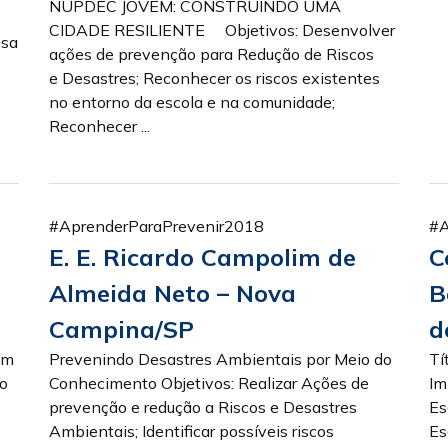
NUPDEC JOVEM: CONSTRUINDO UMA
CIDADE RESILIENTE Objetivos: Desenvolver
ssa
ações de prevenção para Redução de Riscos
e Desastres; Reconhecer os riscos existentes
no entorno da escola e na comunidade;
Reconhecer ...
#AprenderParaPrevenir2018
#A
E. E. Ricardo Campolim de
C
Almeida Neto – Nova
B
Campina/SP
d
em
Prevenindo Desastres Ambientais por Meio do
Tí
ão
Conhecimento Objetivos: Realizar Ações de
Im
prevenção e redução a Riscos e Desastres
Es
Ambientais; Identificar possíveis riscos
Es