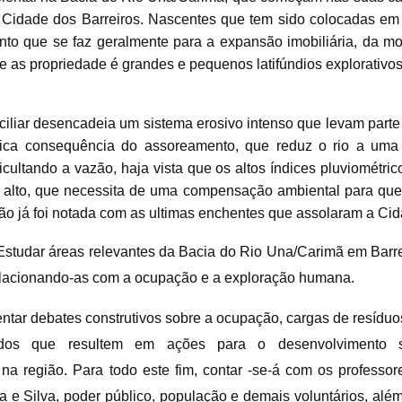
a Cidade dos
Barreiros. Nascentes que tem sido colocadas em 
to que se faz geralmente para a expansão imobiliária, da m
ue as propriedade é grandes e pequenos latifúndios
explorativos
a ciliar desencadeia um sistema erosivo intenso que levam part
ágica consequência do assoreamento, que
reduz o rio a uma
ficultando a vazão, haja
vista que os altos índices pluviométr
o
alto, que necessita de uma compensação ambiental para que
o já foi notada com as ultimas enchentes que assolaram a Ci
 Estudar áreas relevantes da Bacia do Rio Una/Carimã em Barr
elacionando-as com a ocupação e a exploração
humana.
entar debates construtivos sobre a ocupação, cargas de resíduo
uidos que resultem em ações para o desenvolvimento 
 na região. Para todo este fim, contar -se-á com os professo
a e Silva, poder público, população e demais voluntários,
além