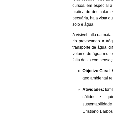
cursos, em especial 
prática do
desmatamen
pecuária, haja vista q
solo e água.
A visível falta da mat
rio provocando a tr
transporte de água, di
volume de água muit
falta
desta compensaçã
Objetivo Geral
:
geo ambiental r
Atividades
: fom
sólidos e líq
sustentabilidade
Cristiano Barbos