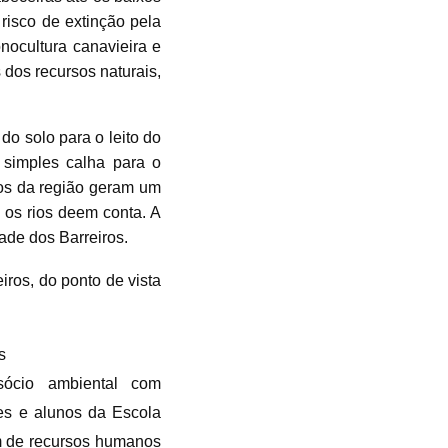
risco de extinção pela
onocultura
canavieira e
 dos recursos naturais,
e
do solo para o leito do
 simples calha para o
icos da região geram um
 os rios deem conta. A
dade dos
Barreiros.
eiros,
do ponto de vista
s
sócio ambiental com
res e alunos
da Escola
 de recursos humanos