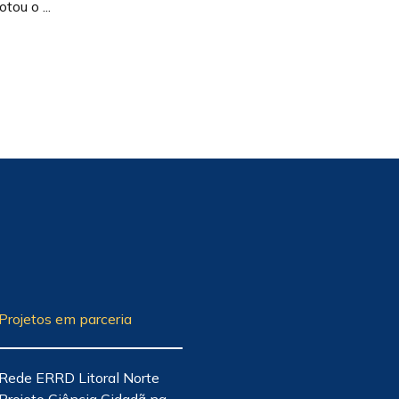
tou o ...
Projetos em parceria
Rede ERRD Litoral Norte