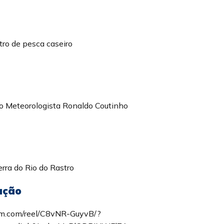
ro de pesca caseiro
 Meteorologista Ronaldo Coutinho
rra do Rio do Rastro
 ação
am.com/reel/C8vNR-GuyvB/?