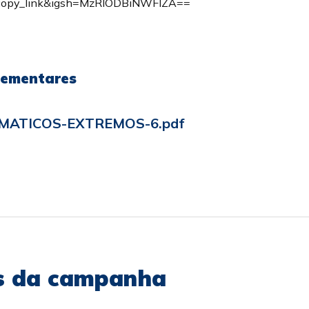
copy_link&igsh=MzRlODBiNWFlZA==
lementares
MATICOS-EXTREMOS-6.pdf
as da campanha