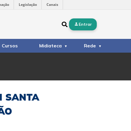
mação
Legislação
Canais
Entrar
Cursos
Midiateca
Rede
M SANTA
SÃO