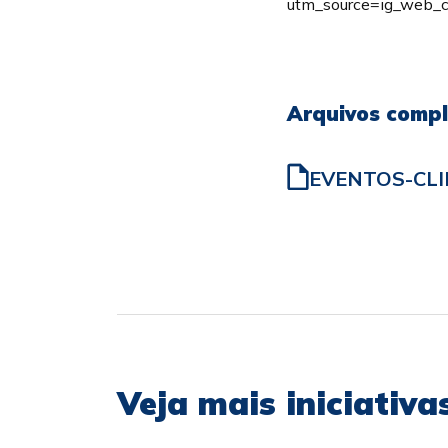
utm_source=ig_web_
Arquivos comp
EVENTOS-CLI
Veja mais iniciativ