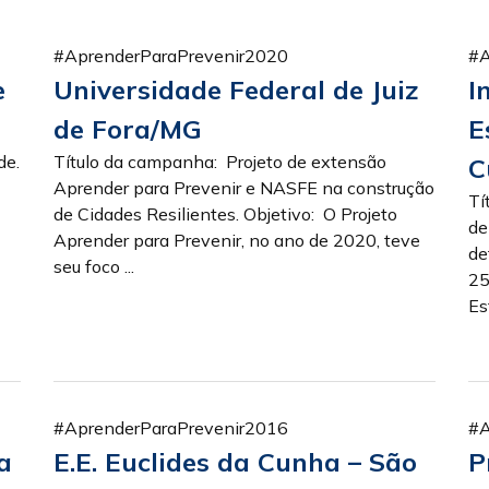
#AprenderParaPrevenir2020
#A
e
Universidade Federal de Juiz
I
de Fora/MG
E
de.
Título da campanha: Projeto de extensão
C
Aprender para Prevenir e NASFE na construção
Tí
de Cidades Resilientes. Objetivo: O Projeto
de
Aprender para Prevenir, no ano de 2020, teve
de
seu foco ...
25
Es
#AprenderParaPrevenir2016
#A
a
E.E. Euclides da Cunha – São
P