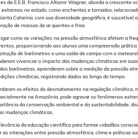
tes da E.E.B. Francisco Altamir Wagner, aborda a crescente oc
 extremos no estado, como enchentes e tornados, relacionad
Santa Catarina, com sua diversidade geográfica, é suscetível
eração de massas de ar quentes e frias.
tigar como as variações na pressão atmosférica afetam a freq
entos, proporcionando aos alunos uma compreensão prática e
onstrução de barômetros e uma saída de campo com o meteoro
puderam vivenciar o impacto das mudanças climáticas em sua
 dos barômetros, aprenderam sobre a medição da pressão atm
dições climáticas, registrando dados ao longo do tempo.
daram os efeitos do desmatamento na regulação climática, 
especialmente na Amazônia, pode agravar os fenômenos extre
portância da conservação ambiental e da sustentabilidade, di
as mudanças climáticas.
relevância da educação científica para formar cidadãos consci
as interações entre pressão atmosférica, clima e práticas su