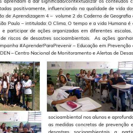
s aprendam a dar significado/contextualizar os conteúdos c
tadas positivamente, influenciando na qualidade de vida dos
ção de Aprendizagem 4 – volume 2 do Caderno de Geografia d
 São Paulo – intitulada: O Clima, O tempo e a vida Humana é
o e participar de ações organizadas em diferentes escalas
 de riscos de desastres socioambientais. As ações ganh
Campanha #AprenderParaPrevenir – Educação em Prevenção d
N – Centro Nacional de Monitoramento e Alertas de Desast
socioambiental nos alunos e aprofund
as medidas concretas de prevenção e
desastres socioambientais a part