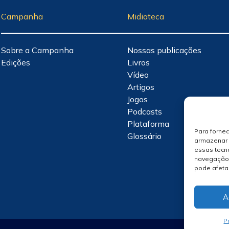
Campanha
Midiateca
Sobre a Campanha
Nossas publicações
Edições
Livros
Vídeo
Artigos
Jogos
Podcasts
Plataforma
Para forne
Glossário
armazenar 
essas tecn
navegação o
pode afeta
A
P