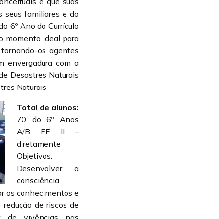
onceituais e que suas
 seus familiares e do
o 6º Ano do Currículo
 o momento ideal para
, tornando-os agentes
am envergadura com a
e Desastres Naturais
res Naturais
Total de alunos:
70 do 6º Anos
A/B EF II –
diretamente
Objetivos:
Desenvolver a
consciência
ar os conhecimentos e
 redução de riscos de
ir de vivências nas