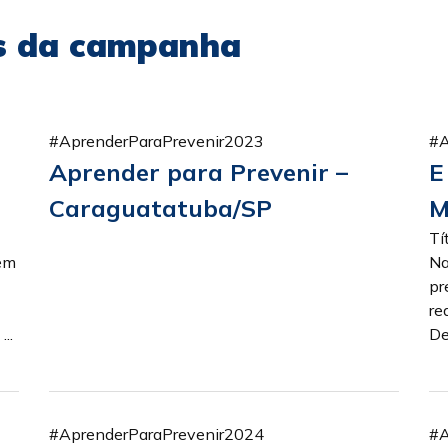
as da campanha
#AprenderParaPrevenir2023
#A
Aprender para Prevenir –
E
Caraguatatuba/SP
M
Tí
 em
Na
pr
re
..
De
#AprenderParaPrevenir2024
#A