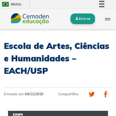
BRASIL
Simplifique!
Entrar
Comunica BR
Participe
Acesso à informação
Escola de Artes, Ciências
Legislação
Canais
e Humanidades –
EACH/USP
Enviado em
04/11/2020
Compartilhe: