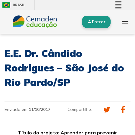
BRASIL
Simplifique!
Entrar
Comunica BR
Participe
Acesso à informação
E.E. Dr. Cândido
Legislação
Canais
Rodrigues – São José do
Rio Pardo/SP
Enviado em
11/10/2017
Compartilhe:
Título do projeto:
Aprender para prevenir