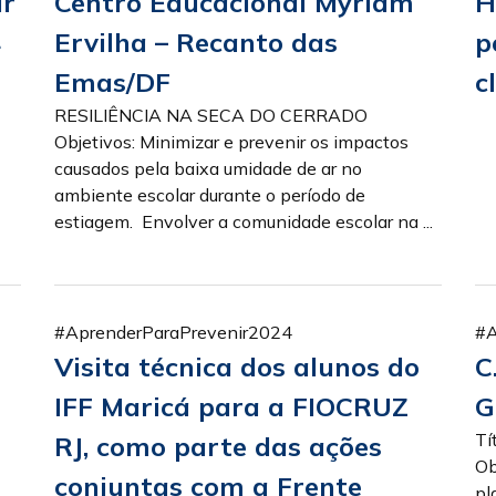
ir
Centro Educacional Myriam
H
4
Ervilha – Recanto das
p
Emas/DF
c
RESILIÊNCIA NA SECA DO CERRADO
Objetivos: Minimizar e prevenir os impactos
causados pela baixa umidade de ar no
ambiente escolar durante o período de
estiagem. Envolver a comunidade escolar na ...
#AprenderParaPrevenir2024
#A
Visita técnica dos alunos do
C
IFF Maricá para a FIOCRUZ
G
Tí
RJ, como parte das ações
Ob
conjuntas com a Frente
pl