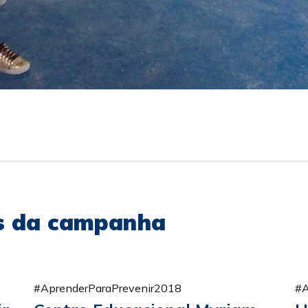
as da campanha
#AprenderParaPrevenir2018
#A