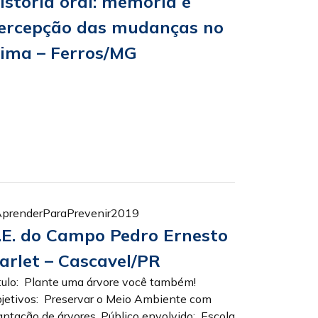
istória oral: memória e
ercepção das mudanças no
lima – Ferros/MG
prenderParaPrevenir2019
.E. do Campo Pedro Ernesto
arlet – Cascavel/PR
tulo: Plante uma árvore você também!
jetivos: Preservar o Meio Ambiente com
antação de árvores. Público envolvido: Escola