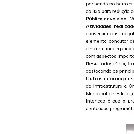
pensando no bem esta
do lixo para redução d
Público envolvido:
2
Atividades realizad
consequências nega
elemento condutor d
descarte inadequado d
com aspectos importan
Resultados:
Criação 
destacando os princip
Outras informações
de Infraestrutura e O
Municipal de Educaç
intenção é que o pro
conteúdos programáti