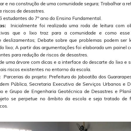
r e na construção de uma comunidade segura; Trabalhar a ref
e riscos de desastres.
6 estudantes do 7º ano do Ensino Fundamental.
as:
Inicialmente foi realizada uma roda de leitura com o
tivas que o lixo traz para a comunidade e como esse
e deslizamentos; Debate sobre que problemas podem ser le
o lixo; A partir das argumentações foi elaborado um painel 
tes para redução de riscos de desastres.
de uma árvore com dicas e a interface do descarte do lixo e
ais riscos existentes no entorno da escola.
:
Parcerias do projeto: Prefeitura do Jaboatão dos Guararapes
rdem Pública, Secretaria Executiva de Serviços Urbanos e De
ão e Grupo de Engenharia Geotécnica de Desastres e Plan
jeto se perpetue no âmbito da escola e seja tratado de 
cos.