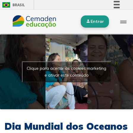
BRASIL
Simplifique!
Entrar
Comunica BR
Participe
Acesso à informação
Legislação
Canais
Clique para aceitar os cookies marketing
e ativar este conteúdo
Dia Mundial dos Oceanos