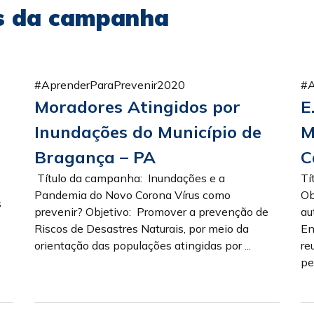
as da campanha
#AprenderParaPrevenir2020
#A
Moradores Atingidos por
E
Inundações do Município de
M
Bragança – PA
C
Título da campanha: Inundações e a
Tí
Pandemia do Novo Corona Vírus como
Ob
s
prevenir? Objetivo: Promover a prevenção de
au
Riscos de Desastres Naturais, por meio da
En
orientação das populações atingidas por ...
re
pet