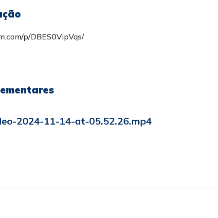
 ação
am.com/p/DBES0VipVqs/
lementares
eo-2024-11-14-at-05.52.26.mp4