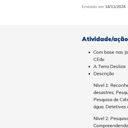
Enviado em
14/11/2024
Atividade/ação
Com base nas J
CEdu
A Terra Desliza
Descrição
Nível 1: Reconh
desastres, Pesqu
Pesquisa de Ciê
água, Detetives d
Nível 2: Pesquis
Compreendendo o