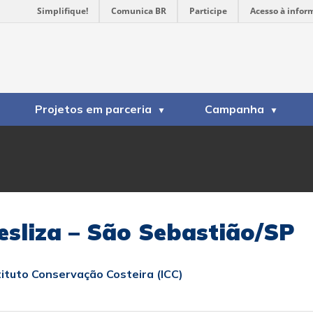
Simplifique!
Comunica BR
Participe
Acesso à infor
Projetos em parceria
Campanha
esliza – São Sebastião/SP
tituto Conservação Costeira (ICC)