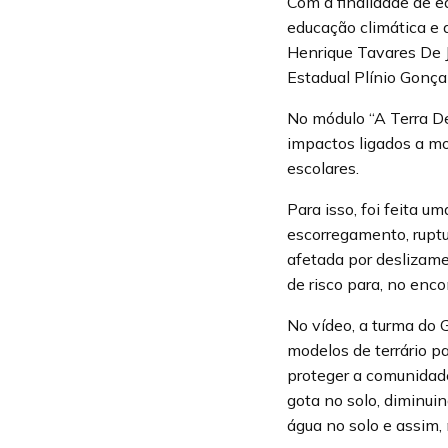
Com a finalidade de e
educação climática e 
Henrique Tavares De J
Estadual Plínio Gonça
No módulo “A Terra De
impactos ligados a m
escolares.
Para isso, foi feita 
escorregamento, ruptu
afetada por deslizame
de risco para, no enco
No vídeo, a turma do 
modelos de terrário p
proteger a comunidade
gota no solo, diminui
água no solo e assim,