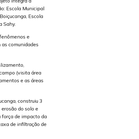
jeto integra a
ão: Escola Municipal
 Boiçucanga, Escola
a Sahy.
, fenômenos e
m as comunidades
slizamento,
 campo (visita área
zamentos e as áreas
ucanga, construiu 3
 erosão do solo e
 força de impacto da
axa de infiltração de