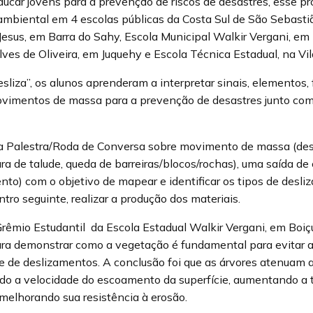
ducar jovens para a prevenção de riscos de desastres, esse pro
ambiental em 4 escolas públicas da Costa Sul de São Sebasti
esus, em Barra do Sahy, Escola Municipal Walkir Vergani, em
lves de Oliveira, em Juquehy e Escola Técnica Estadual, na Vil
sliza”, os alunos aprenderam a interpretar sinais, elementos
ovimentos de massa para a prevenção de desastres junto co
uma Palestra/Roda de Conversa sobre movimento de massa (de
ra de talude, queda de barreiras/blocos/rochas), uma saída de
nto) com o objetivo de mapear e identificar os tipos de desli
ntro seguinte, realizar a produção dos materiais.
Grêmio Estudantil
da Escola Estadual Walkir Vergani, em Boiç
ara demonstrar como a vegetação é fundamental para evitar a
 de deslizamentos. A conclusão foi que as árvores atenuam a
ndo a velocidade do escoamento da superfície, aumentando a t
 melhorando sua resistência à erosão.