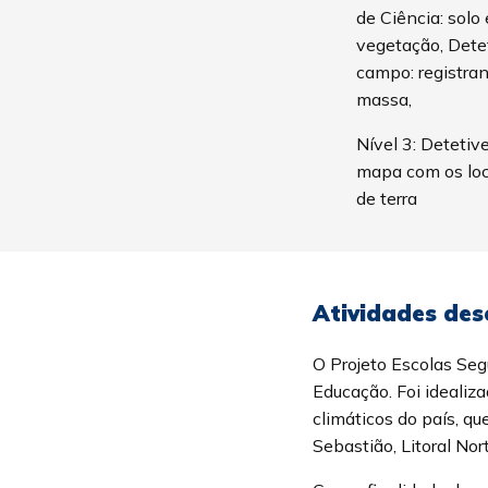
de Ciência: solo
vegetação, Detet
campo: registra
massa,
Nível 3: Detetiv
mapa com os loc
de terra
Atividades dese
O Projeto Escolas Seg
Educação. Foi idealiz
climáticos do país, q
Sebastião, Litoral Nor