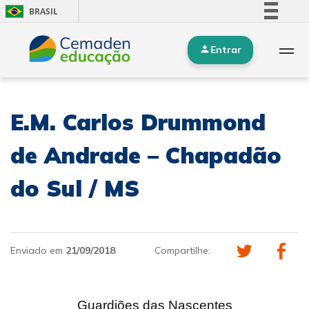
BRASIL
Simplifique!
Entrar
Comunica BR
Participe
Acesso à informação
E.M. Carlos Drummond
Legislação
Canais
de Andrade – Chapadão
do Sul / MS
Enviado em
21/09/2018
Compartilhe:
Guardiões das Nascentes