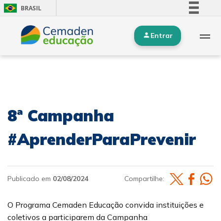
BRASIL
Simplifique!
Entrar
Comunica BR
Participe
Acesso à informação
Legislação
Canais
8ª Campanha
#AprenderParaPrevenir
Publicado em
02/08/2024
Compartilhe:
O Programa Cemaden Educação convida instituições e
coletivos a participarem da Campanha