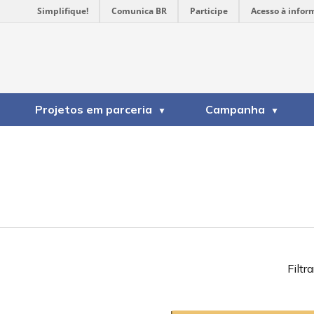
Simplifique!
Comunica BR
Participe
Acesso à infor
Projetos em parceria
Campanha
Filtra