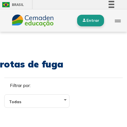
BRASIL
Simplifique!
Entrar
Comunica BR
Participe
Acesso à informação
Legislação
Canais
rotas de fuga
Filtrar por: