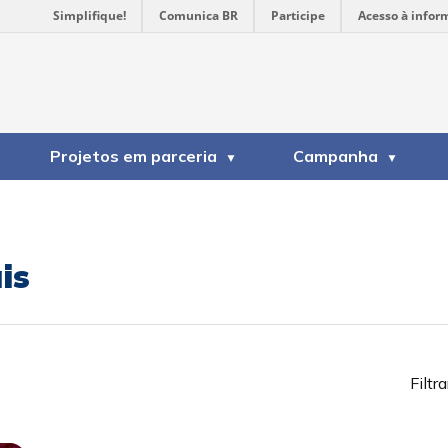
Simplifique!
Comunica BR
Participe
Acesso à infor
Projetos em parceria
Campanha
is
Filtra