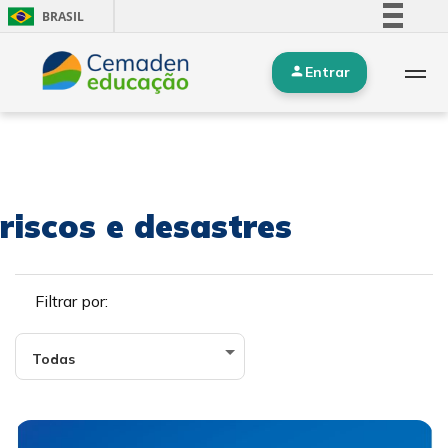
BRASIL
Simplifique!
Entrar
Comunica BR
Participe
Acesso à informação
Legislação
Canais
riscos e desastres
Filtrar por: