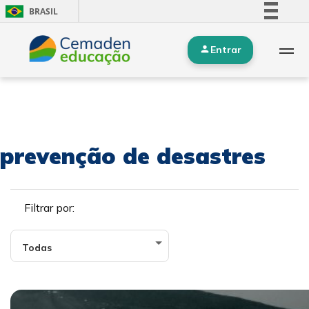
BRASIL
Simplifique!
Entrar
Comunica BR
Participe
Acesso à informação
Legislação
Canais
prevenção de desastres
Filtrar por: