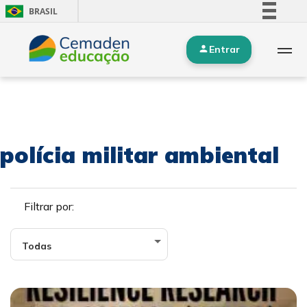
BRASIL
Simplifique!
Entrar
Comunica BR
Participe
Acesso à informação
Legislação
Canais
polícia militar ambiental
Filtrar por: