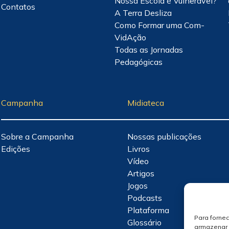
Nossa Escola é Vulnerável?
Contatos
A Terra Desliza
Como Formar uma Com-
VidAção
Todas as Jornadas
Pedagógicas
Campanha
Midiateca
Sobre a Campanha
Nossas publicações
Edições
Livros
Vídeo
Artigos
Jogos
Podcasts
Plataforma
Para forne
Glossário
armazenar 