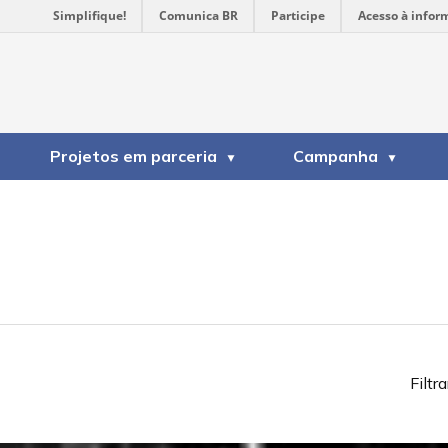
Simplifique!
Comunica BR
Participe
Acesso à infor
Projetos em parceria
Campanha
Filtra