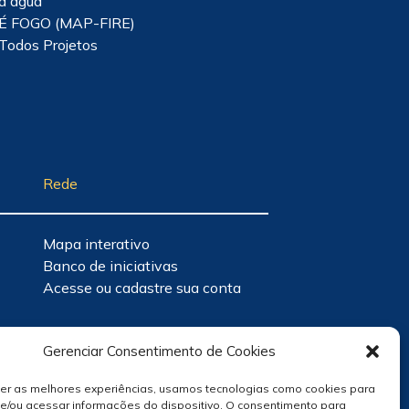
d'água
É FOGO (MAP-FIRE)
Todos Projetos
Rede
Mapa interativo
Banco de iniciativas
Acesse ou cadastre sua conta
Gerenciar Consentimento de Cookies
cer as melhores experiências, usamos tecnologias como cookies para
e/ou acessar informações do dispositivo. O consentimento para