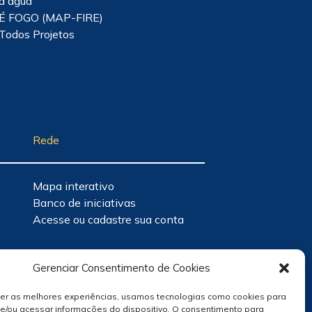
d'água
É FOGO (MAP-FIRE)
Todos Projetos
Rede
Mapa interativo
Banco de iniciativas
Acesse ou cadastre sua conta
Gerenciar Consentimento de Cookies
cer as melhores experiências, usamos tecnologias como cookies para
e/ou acessar informações do dispositivo. O consentimento para