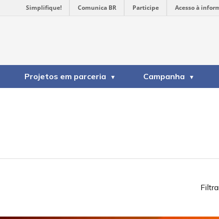
Simplifique!
Comunica BR
Participe
Acesso à infor
Projetos em parceria
Campanha
Filtra