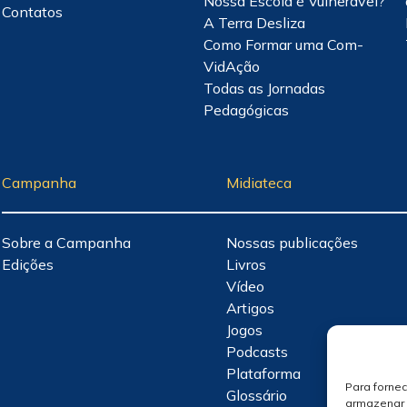
Nossa Escola é Vulnerável?
Contatos
A Terra Desliza
Como Formar uma Com-
VidAção
Todas as Jornadas
Pedagógicas
Campanha
Midiateca
Sobre a Campanha
Nossas publicações
Edições
Livros
Vídeo
Artigos
Jogos
Podcasts
Plataforma
Para forne
Glossário
armazenar 