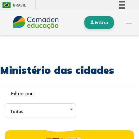
BRASIL
Simplifique!
Entrar
Comunica BR
Participe
Acesso à informação
Legislação
Canais
Ministério das cidades
Filtrar por: