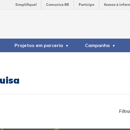
Simplifique!
Comunica BR
Participe
Acesso à infor
Projetos em parceria
Campanha
uisa
Filtra