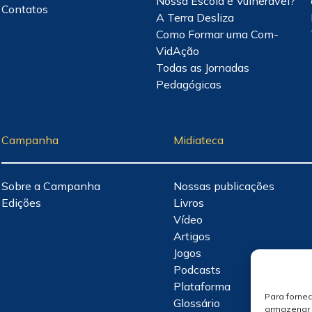
Nossa Escola é Vulnerável?
Contatos
A Terra Desliza
Como Formar uma Com-
VidAção
Todas as Jornadas
Pedagógicas
Campanha
Midiateca
Sobre a Campanha
Nossas publicações
Edições
Livros
Vídeo
Artigos
Jogos
Podcasts
Plataforma
Para forne
Glossário
armazenar 