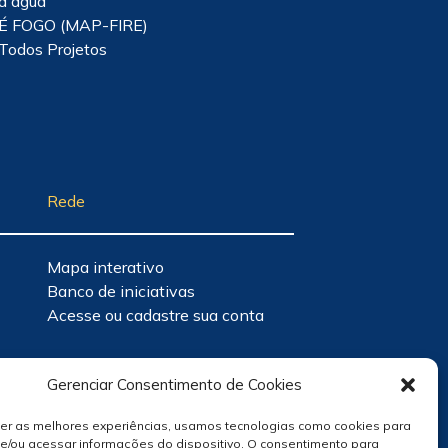
d'água
É FOGO (MAP-FIRE)
Todos Projetos
Rede
Mapa interativo
Banco de iniciativas
Acesse ou cadastre sua conta
Gerenciar Consentimento de Cookies
cer as melhores experiências, usamos tecnologias como cookies para
e/ou acessar informações do dispositivo. O consentimento para