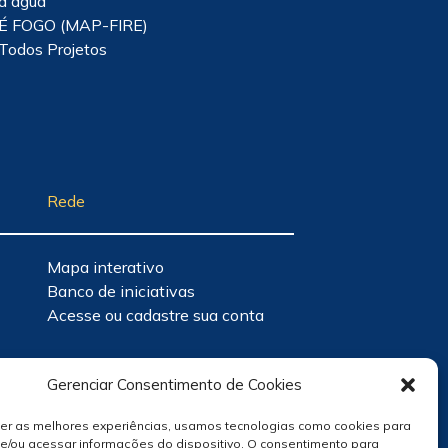
d'água
É FOGO (MAP-FIRE)
Todos Projetos
Rede
Mapa interativo
Banco de iniciativas
Acesse ou cadastre sua conta
Gerenciar Consentimento de Cookies
cer as melhores experiências, usamos tecnologias como cookies para
e/ou acessar informações do dispositivo. O consentimento para