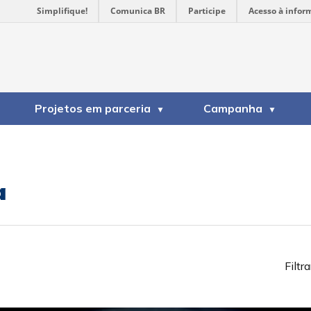
Simplifique!
Comunica BR
Participe
Acesso à infor
Projetos em parceria
Campanha
a
Filtra