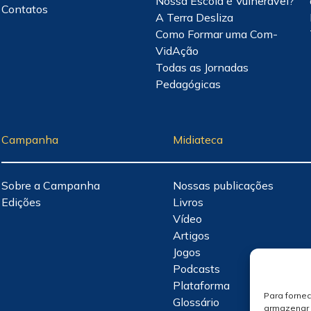
Nossa Escola é Vulnerável?
Contatos
A Terra Desliza
Como Formar uma Com-
VidAção
Todas as Jornadas
Pedagógicas
Campanha
Midiateca
Sobre a Campanha
Nossas publicações
Edições
Livros
Vídeo
Artigos
Jogos
Podcasts
Plataforma
Para forne
Glossário
armazenar 