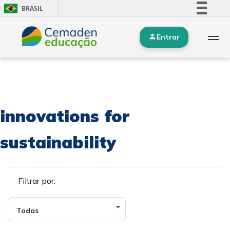
BRASIL
Simplifique!
Entrar
Comunica BR
Participe
Acesso à informação
Legislação
Canais
innovations for
sustainability
Filtrar por: