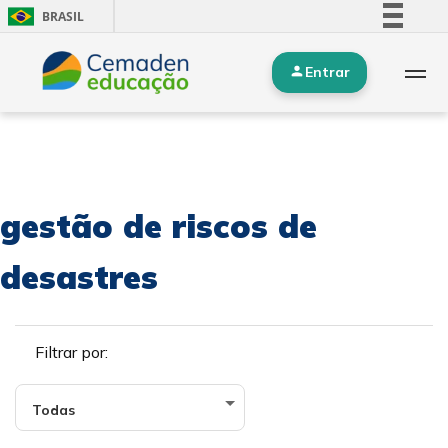
BRASIL
Simplifique!
Entrar
Comunica BR
Participe
Acesso à informação
Legislação
Canais
gestão de riscos de
desastres
Filtrar por: