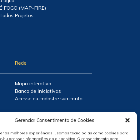
d'água
É FOGO (MAP-FIRE)
Todos Projetos
Rede
Mapa interativo
Banco de iniciativas
Acesse ou cadastre sua conta
Gerenciar Consentimento de Cookies
cer as melhores experiências, usamos tecnologias como cookies para
e/ou acessar informações do dispositivo. O consentimento para