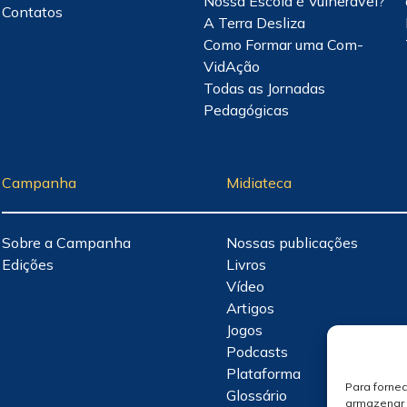
Nossa Escola é Vulnerável?
Contatos
A Terra Desliza
Como Formar uma Com-
VidAção
Todas as Jornadas
Pedagógicas
Campanha
Midiateca
Sobre a Campanha
Nossas publicações
Edições
Livros
Vídeo
Artigos
Jogos
Podcasts
Plataforma
Para forne
Glossário
armazenar 