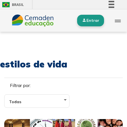
BRASIL
Simplifique!
Entrar
Comunica BR
Participe
Acesso à informação
Legislação
Canais
estilos de vida
Filtrar por: