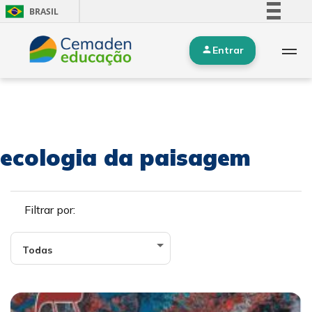
BRASIL
Simplifique!
Entrar
Comunica BR
Participe
Acesso à informação
Legislação
Canais
ecologia da paisagem
Filtrar por: