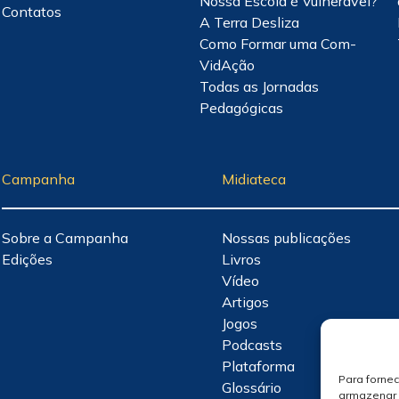
Nossa Escola é Vulnerável?
Contatos
A Terra Desliza
Como Formar uma Com-
VidAção
Todas as Jornadas
Pedagógicas
Campanha
Midiateca
Sobre a Campanha
Nossas publicações
Edições
Livros
Vídeo
Artigos
Jogos
Podcasts
Plataforma
Para forne
Glossário
armazenar 