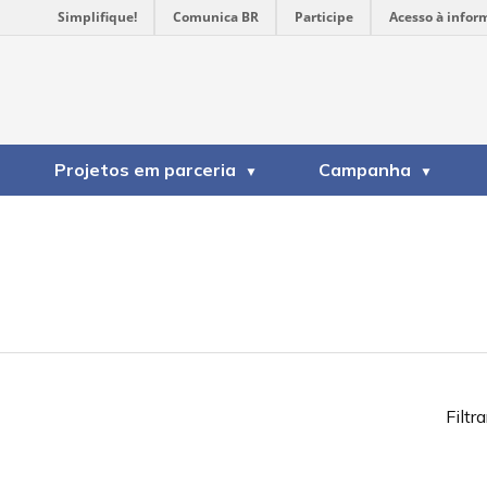
Simplifique!
Comunica BR
Participe
Acesso à infor
Projetos em parceria
Campanha
Filtra