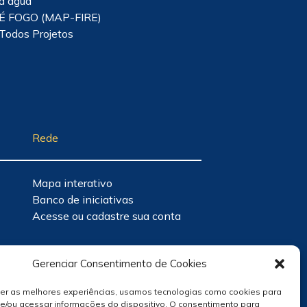
d'água
É FOGO (MAP-FIRE)
Todos Projetos
Rede
Mapa interativo
Banco de iniciativas
Acesse ou cadastre sua conta
Gerenciar Consentimento de Cookies
cer as melhores experiências, usamos tecnologias como cookies para
e/ou acessar informações do dispositivo. O consentimento para