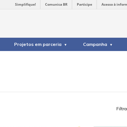
Simplifique!
Comunica BR
Participe
Acesso à infor
Projetos em parceria
Campanha
Filtra