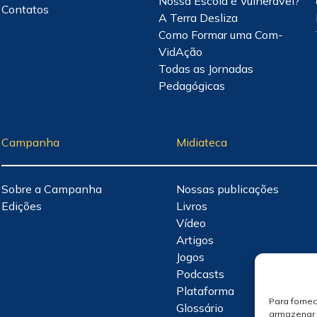
Nossa Escola é Vulnerável?
Contatos
A Terra Desliza
Como Formar uma Com-
VidAção
Todas as Jornadas
Pedagógicas
Campanha
Midiateca
Sobre a Campanha
Nossas publicações
Edições
Livros
Vídeo
Artigos
Jogos
Podcasts
Plataforma
Para forne
Glossário
armazenar 