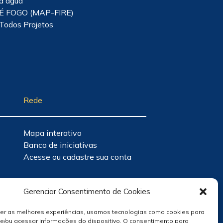
d'água
É FOGO (MAP-FIRE)
Todos Projetos
Rede
Mapa interativo
Banco de iniciativas
Acesse ou cadastre sua conta
Gerenciar Consentimento de Cookies
cer as melhores experiências, usamos tecnologias como cookies para
e/ou acessar informações do dispositivo. O consentimento para