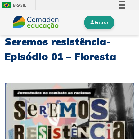
BRASIL
Simplifique!
Entrar
Comunica BR
Participe
Seremos resistência-
Acesso à informação
Legislação
Episódio 01 – Floresta
Canais