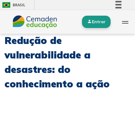
BRASIL
Simplifique!
Entrar
Comunica BR
Participe
Redução de
Acesso à informação
Legislação
vulnerabilidade a
Canais
desastres: do
conhecimento a ação