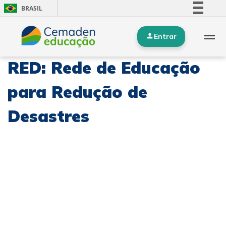
BRASIL
Simplifique!
Entrar
Comunica BR
Participe
RED: Rede de Educação
Acesso à informação
Legislação
para Redução de
Canais
Desastres