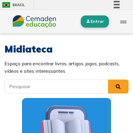
BRASIL
Simplifique!
Entrar
Comunica BR
Participe
Acesso à informação
Midiateca
Legislação
Canais
Espaço para encontrar livros, artigos, jogos, podcasts,
vídeos e sites interessantes