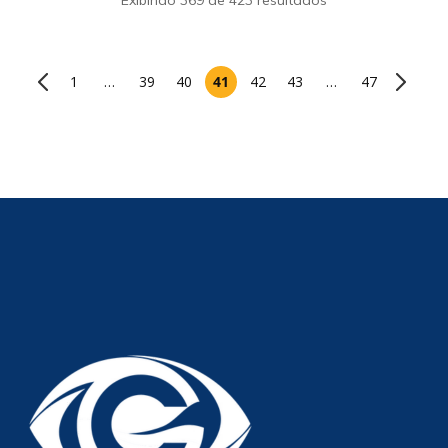
1
…
39
40
41
42
43
…
47