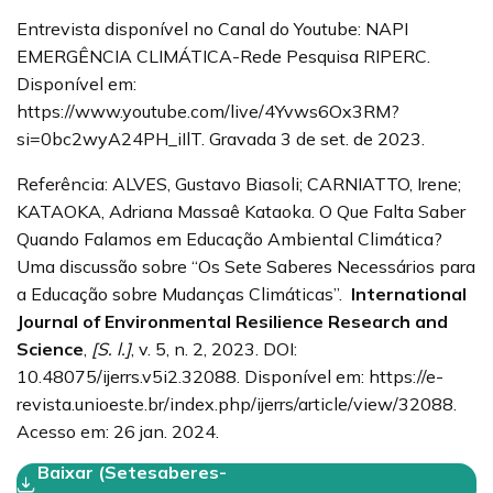
Entrevista disponível no Canal do Youtube: NAPI
EMERGÊNCIA CLIMÁTICA-Rede Pesquisa RIPERC.
Disponível em:
https://www.youtube.com/live/4Yvws6Ox3RM?
si=0bc2wyA24PH_iIlT. Gravada 3 de set. de 2023.
Referência: ALVES, Gustavo Biasoli; CARNIATTO, Irene;
KATAOKA, Adriana Massaê Kataoka. O Que Falta Saber
Quando Falamos em Educação Ambiental Climática?
Uma discussão sobre “Os Sete Saberes Necessários para
a Educação sobre Mudanças Climáticas”.
International
Journal of Environmental Resilience Research and
Science
,
[S. l.]
, v. 5, n. 2, 2023. DOI:
10.48075/ijerrs.v5i2.32088. Disponível em: https://e-
revista.unioeste.br/index.php/ijerrs/article/view/32088.
Acesso em: 26 jan. 2024.
Baixar (Setesaberes-