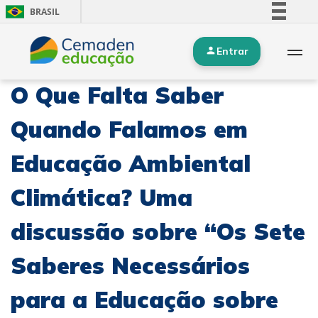
BRASIL
Simplifique!
Entrar
Comunica BR
Participe
O Que Falta Saber
Acesso à informação
Legislação
Quando Falamos em
Canais
Educação Ambiental
Climática? Uma
discussão sobre “Os Sete
Saberes Necessários
para a Educação sobre