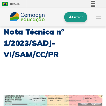
BRASIL
Simplifique!
Entrar
Comunica BR
Participe
Nota Técnica nº
Acesso à informação
Legislação
1/2023/SADJ-
Canais
VI/SAM/CC/PR