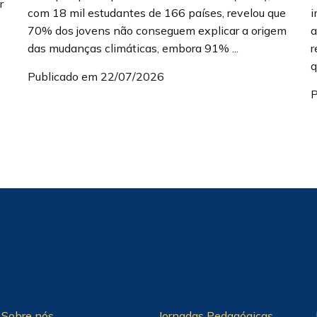
r
com 18 mil estudantes de 166 países, revelou que
i
70% dos jovens não conseguem explicar a origem
a
das mudanças climáticas, embora 91% ...
r
q
Publicado em 22/07/2026
P
Sobre nós
Jornadas Pedagógicas