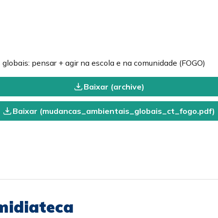
globais: pensar + agir na escola e na comunidade (FOGO)
Baixar (archive)
Baixar (mudancas_ambientais_globais_ct_fogo.pdf)
midiateca