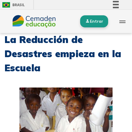
BRASIL
Simplifique!
Entrar
Comunica BR
Participe
La Reducción de
Acesso à informação
Legislação
Desastres empieza en la
Canais
Escuela