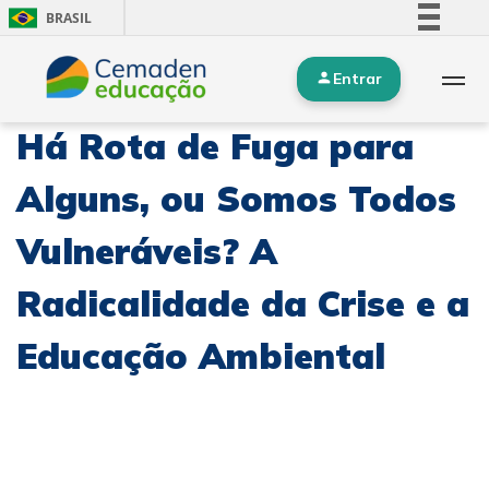
BRASIL
Simplifique!
Entrar
Comunica BR
Participe
Há Rota de Fuga para
Acesso à informação
Legislação
Alguns, ou Somos Todos
Canais
Vulneráveis? A
Radicalidade da Crise e a
Educação Ambiental