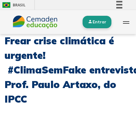
BRASIL
Simplifique!
Entrar
Comunica BR
Participe
Frear crise climática é
Acesso à informação
Legislação
urgente!
Canais
#ClimaSemFake entrevist
Prof. Paulo Artaxo, do
IPCC