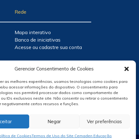
Rede
Mapa interativo
Banco de iniciativas
Acesse ou cadastre sua conta
Gerenciar Consentimento de Cookies
cer as melhores experiências, usamos tecnologias como cookies para
e/ou acessar informações do dispositivo. O consentimento para
ologias nos permitirá processar dados como comportamento de
u IDs exclusivos neste site. Não consentir ou retirar o consentimento
r negativamente certos recursos e funções.
ceitar
Negar
Ver preferências
olítica de Cookies
Termos de Uso do Site Cemaden Educação