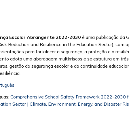
ança Escolar Abrangente 2022-2030
é uma publicação da
Risk Reduction and Resilience in the Education Sector), com a
rientações para fortalecer a segurança, a proteção e a resiliê
nto adota uma abordagem multirriscos e se estrutura em três 
as, gestão da segurança escolar e da continuidade educacio
esiliência.
rtuguês
guas:
Comprehensive School Safety Framework 2022-2030 fo
cation Sector | Climate, Environment, Energy, and Disaster Ri