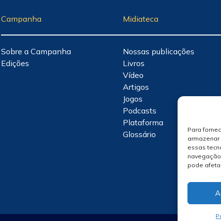
Campanha
Midiateca
Sobre a Campanha
Nossas publicações
Edições
Livros
Vídeo
Artigos
Jogos
Podcasts
Plataforma
Para forne
Glossário
armazenar 
essas tecn
navegação o
pode afeta
A
P