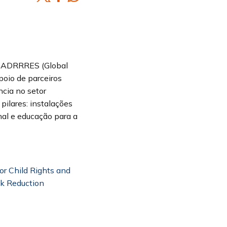
 GADRRRES (Global
poio de parceiros
ncia no setor
pilares: instalações
nal e educação para a
r Child Rights and
sk Reduction