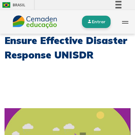
BRASIL
Simplifique!
Entrar
Comunica BR
Participe
Ensure Effective Disaster
Acesso à informação
Legislação
Response UNISDR
Canais