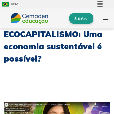
BRASIL
Simplifique!
Entrar
Comunica BR
Participe
ECOCAPITALISMO: Uma
Acesso à informação
Legislação
economia sustentável é
Canais
possível?