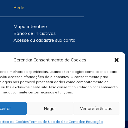
Rede
Mapa interativo
Banco de iniciativas
Acesse ou cadastre sua conta
Gerenciar Consentimento de Cookies
cer as melhores experiências, usamos tecnologias como cookies para
e/ou acessar informações do dispositivo. O consentimento para
ologias nos permitirá processar dados como comportamento de
u IDs exclusivos neste site. Não consentir ou retirar o consentimento
r negativamente certos recursos e funções.
ceitar
Negar
Ver preferências
olítica de Cookies
Termos de Uso do Site Cemaden Educação
Site Por
hacklab
/