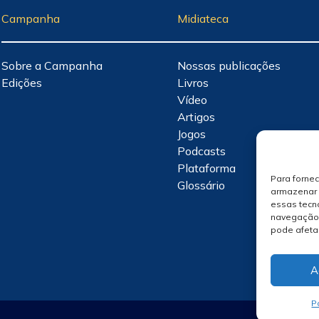
Campanha
Midiateca
Sobre a Campanha
Nossas publicações
Edições
Livros
Vídeo
Artigos
Jogos
Podcasts
Plataforma
Para forne
Glossário
armazenar 
essas tecn
navegação o
pode afeta
A
P