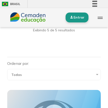
BRASIL
Simplifique!
Entrar
Comunica BR
Participe
Exibindo 5 de 5 resultados
Acesso à informação
Legislação
Canais
Ordenar por: