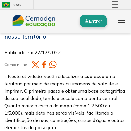
BRASIL
Simplifique!
Entrar
Comunica BR
1. Cartografia: A busca e leitura do mapa do
Participe
nosso território
Acesso à informação
Legislação
Publicado em
22/12/2022
Canais
Compartilhe:
i.
Nesta atividade, você irá localizar a
sua escola
no
território por meio de mapas ou imagens de satélite e
imprimir. O primeiro passo é obter uma base cartográfica
da sua localidade, tendo a escola como ponto central.
Quanto maior a escala do mapa (como 1:2.500 ou
1:5.000), mais detalhes serão visíveis, facilitando a
identificação de ruas, construções, cursos d’água e outros
elementos da paisagem.