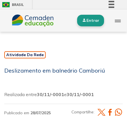
BRASIL
Simplifique!
Entrar
Comunica BR
Participe
Acesso à informação
Legislação
Atividade Da Rede
Canais
Deslizamento em balneário Camboriú
Realizada entre
30/11/-0001
e
30/11/-0001
Compartilhe:
Publicado em
28/07/2025