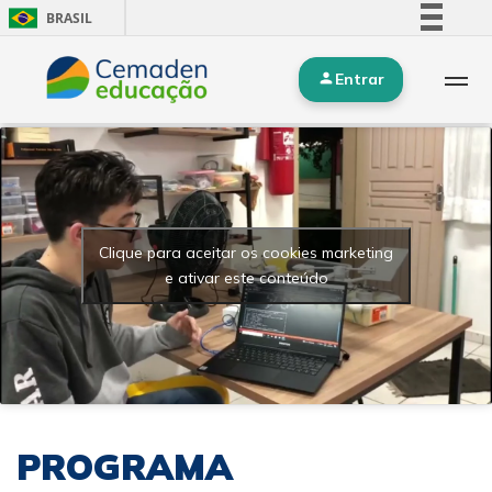
BRASIL
Simplifique!
Entrar
Comunica BR
Participe
Acesso à informação
Legislação
Canais
Clique para aceitar os cookies marketing
e ativar este conteúdo
PROGRAMA