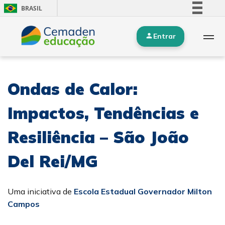
BRASIL
Simplifique!
Entrar
Comunica BR
Participe
Acesso à informação
Ondas de Calor:
Legislação
Canais
Impactos, Tendências e
Resiliência – São João
Del Rei/MG
Uma iniciativa de
Escola Estadual Governador Milton
Campos